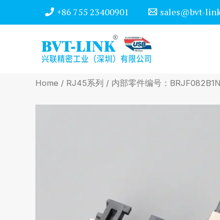
Skip
+86 755 23400901
sales@bvt-lin
to
content
Home
/
RJ45系列
/ 内部零件编号：BRJF082B1N1