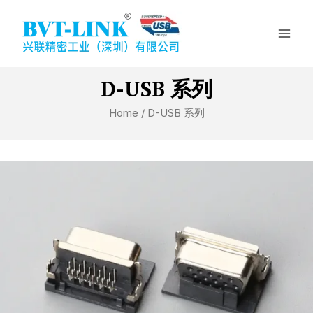
Skip
Mai
to
Men
content
D-USB 系列
Home
/ D-USB 系列