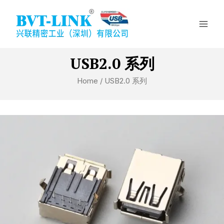
Skip
Mai
to
Men
content
USB2.0 系列
Home
/ USB2.0 系列