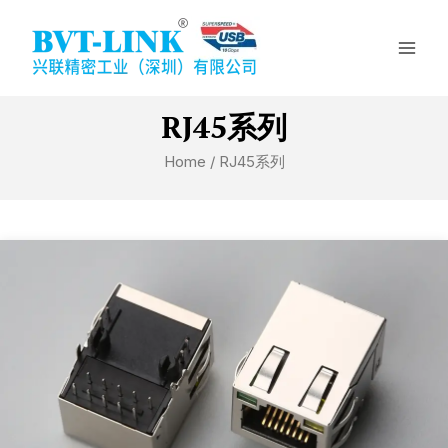
Skip
Mai
to
Men
content
RJ45系列
Home
/ RJ45系列