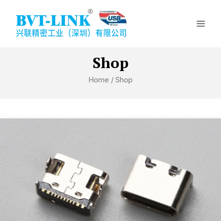
Skip
Mai
to
Men
content
Shop
Home
/ Shop