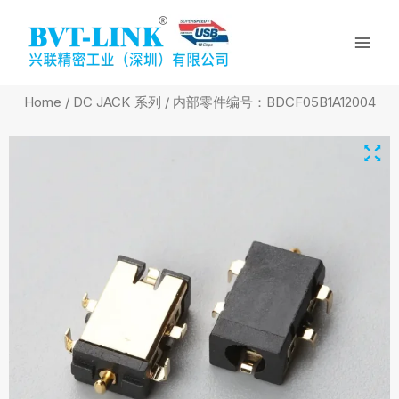
Skip
Mai
to
Men
content
Home
/
DC JACK 系列
/ 内部零件编号：BDCF05B1A12004