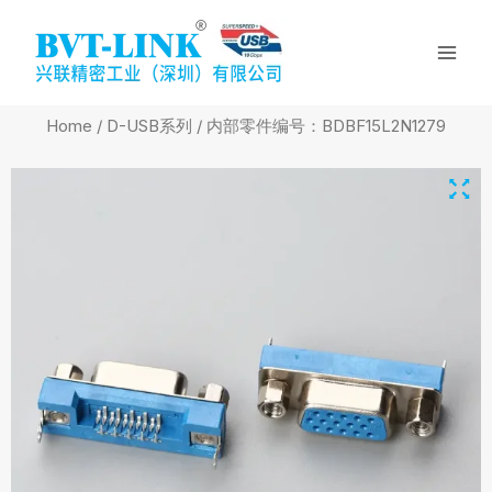
Skip
Mai
to
Men
content
Home
/
D-USB系列
/ 内部零件编号：BDBF15L2N1279