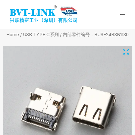
Skip
Mai
to
Men
content
Home
/
USB TYPE C系列
/ 内部零件编号：BUSF24B3N1130