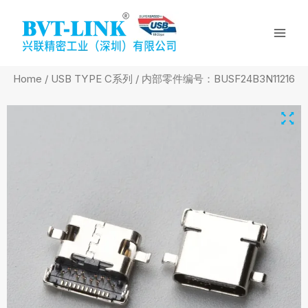
Skip
Mai
to
Men
content
Home
/
USB TYPE C系列
/ 内部零件编号：BUSF24B3N11216